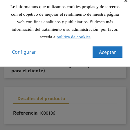
Política de seguridad (editar con el módulo
Le informamos que utilizamos cookies propias y de terceros
Información de seguridad y confianza para el
cliente)
con el objetivo de mejorar el rendimiento de nuestra página
web con fines analíticos y publicitarios. Si desea más
Política de envío (editar con el módulo
información del tratamiento o su administración, por favor,
Información de seguridad y confianza para el
acceda a
política de cookies
cliente)
Configurar
Aceptar
Política de devolución (editar con el
módulo Información de seguridad y confianza
para el cliente)
Detalles del producto
Referencia
1000106