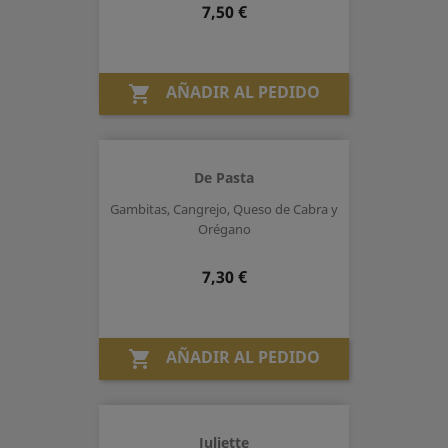
Precio
7,50 €
AÑADIR AL PEDIDO

De Pasta
Gambitas, Cangrejo, Queso de Cabra y
Orégano
Precio
7,30 €
AÑADIR AL PEDIDO

Juliette