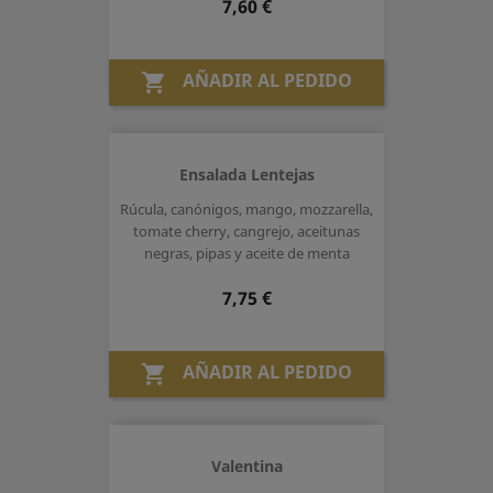
Precio
7,60 €
AÑADIR AL PEDIDO

Ensalada Lentejas
Rúcula, canónigos, mango, mozzarella,
tomate cherry, cangrejo, aceitunas
negras, pipas y aceite de menta
Precio
7,75 €
AÑADIR AL PEDIDO

Valentina