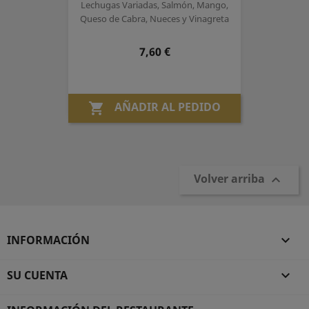
Lechugas Variadas, Salmón, Mango,
Queso de Cabra, Nueces y Vinagreta
Precio
7,60 €
AÑADIR AL PEDIDO

Volver arriba

INFORMACIÓN

SU CUENTA
