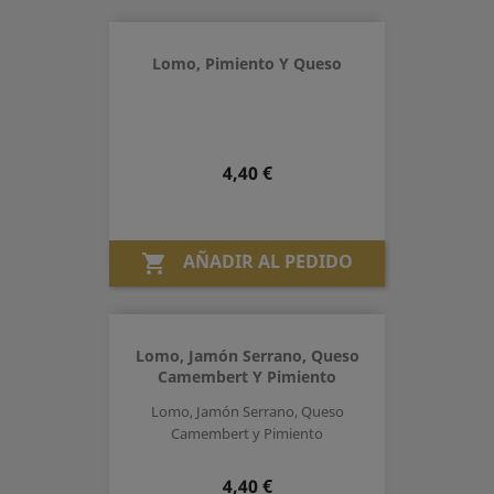
Lomo, Pimiento Y Queso
Precio
4,40 €
AÑADIR AL PEDIDO

Lomo, Jamón Serrano, Queso
Camembert Y Pimiento
Lomo, Jamón Serrano, Queso
Camembert y Pimiento
Precio
4,40 €