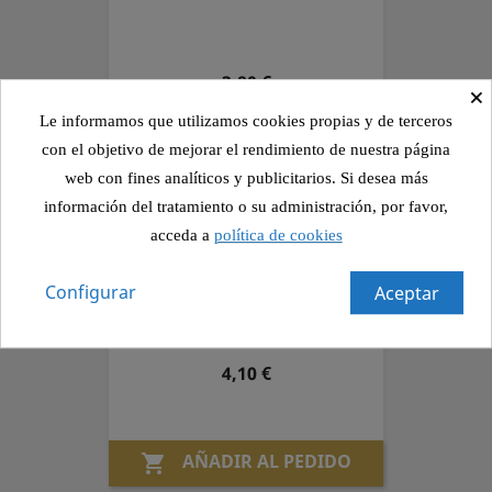
Precio
3,80 €
×
Le informamos que utilizamos cookies propias y de terceros
con el objetivo de mejorar el rendimiento de nuestra página
AÑADIR AL PEDIDO

web con fines analíticos y publicitarios. Si desea más
información del tratamiento o su administración, por favor,
acceda a
política de cookies
Lomo Con Queso
Configurar
Aceptar
Precio
4,10 €
AÑADIR AL PEDIDO
