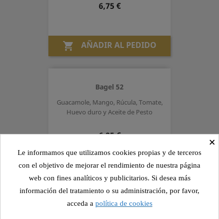
Precio
6,75 €
AÑADIR AL PEDIDO

Bagel 52
Guacamole, Mango, Rúcula, Tomate,
Huevo duro y Aceite de Pesto
Precio
6,25 €
×
Le informamos que utilizamos cookies propias y de terceros
con el objetivo de mejorar el rendimiento de nuestra página
AÑADIR AL PEDIDO

web con fines analíticos y publicitarios. Si desea más
información del tratamiento o su administración, por favor,
acceda a
política de cookies
Focaccia 25