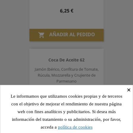
Precio
6,25 €
AÑADIR AL PEDIDO

Coca De Aceite 62
Jamón Ibérico, Confitura de Tomate,
Rúcula, Mozzarella y Crujiente de
Parmesano
×
Precio
6,25 €
Le informamos que utilizamos cookies propias y de terceros
con el objetivo de mejorar el rendimiento de nuestra página
web con fines analíticos y publicitarios. Si desea más
AÑADIR AL PEDIDO

información del tratamiento o su administración, por favor,
acceda a
política de cookies