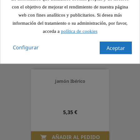
con el objetivo de mejorar el rendimiento de nuestra página
web con fines analíticos y publicitarios. Si desea más
información del tratamiento o su administración, por favor,
Precio
3,75 €
acceda a
política de cookies
Configurar
Aceptar
AÑADIR AL PEDIDO

Jamón Ibérico
Precio
5,35 €
AÑADIR AL PEDIDO
