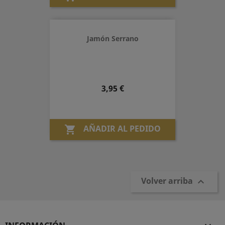
Jamón Serrano
Precio
3,95 €
AÑADIR AL PEDIDO

Volver arriba
