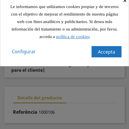
Política de seguridad (editar con el módulo
Le informamos que utilizamos cookies propias y de terceros
Información de seguridad y confianza para el
cliente)
con el objetivo de mejorar el rendimiento de nuestra página
web con fines analíticos y publicitarios. Si desea más
Política de envío (editar con el módulo
información del tratamiento o su administración, por favor,
Información de seguridad y confianza para el
acceda a
política de cookies
cliente)
Configurar
Accepta
Política de devolución (editar con el
módulo Información de seguridad y confianza
para el cliente)
Detalls del producte
Referència
1000106