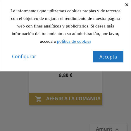
×
Le informamos que utilizamos cookies propias y de terceros
con el objetivo de mejorar el rendimiento de nuestra página
AFEGIR A LA COMANDA

web con fines analíticos y publicitarios. Si desea más
información del tratamiento o su administración, por favor,
acceda a
política de cookies
Lasanya De Verdures
Configurar
Accepta
Preu
8,80 €
AFEGIR A LA COMANDA

Amunt
