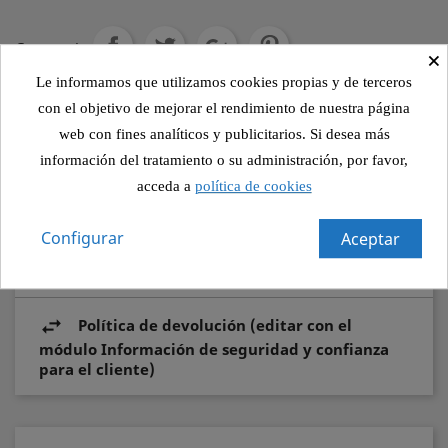
Compartir
×
Le informamos que utilizamos cookies propias y de terceros
con el objetivo de mejorar el rendimiento de nuestra página
Política de seguridad (editar con el módulo
web con fines analíticos y publicitarios. Si desea más
Información de seguridad y confianza para el
información del tratamiento o su administración, por favor,
cliente)
acceda a
política de cookies
Política de envío (editar con el módulo
Configurar
Aceptar
Información de seguridad y confianza para el
cliente)
Política de devolución (editar con el
módulo Información de seguridad y confianza
para el cliente)