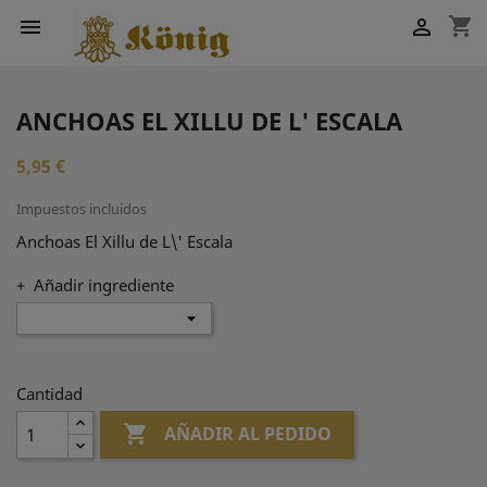
shopping_cart


ANCHOAS EL XILLU DE L' ESCALA
5,95 €
Impuestos incluidos
Anchoas El Xillu de L\' Escala
+ Añadir ingrediente
Cantidad

AÑADIR AL PEDIDO