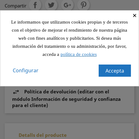
Compartir
×
Le informamos que utilizamos cookies propias y de terceros
Política de seguridad (editar con el módulo
con el objetivo de mejorar el rendimiento de nuestra página
Información de seguridad y confianza para el
web con fines analíticos y publicitarios. Si desea más
cliente)
información del tratamiento o su administración, por favor,
acceda a
política de cookies
Política de envío (editar con el módulo
Información de seguridad y confianza para el
Configurar
Accepta
cliente)
Política de devolución (editar con el
módulo Información de seguridad y confianza
para el cliente)
Detalls del producte