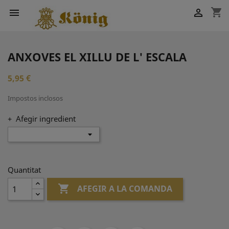
shopping_cart


ANXOVES EL XILLU DE L' ESCALA
5,95 €
Impostos inclosos
+ Afegir ingredient
Quantitat

AFEGIR A LA COMANDA