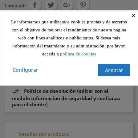
Compartir
×
Le informamos que utilizamos cookies propias y de terceros
Política de seguridad (editar con el módulo
con el objetivo de mejorar el rendimiento de nuestra página
Información de seguridad y confianza para el
web con fines analíticos y publicitarios. Si desea más
cliente)
información del tratamiento o su administración, por favor,
acceda a
política de cookies
Política de envío (editar con el módulo
Información de seguridad y confianza para el
Configurar
Aceptar
cliente)
Política de devolución (editar con el
módulo Información de seguridad y confianza
para el cliente)
Detalles del producto