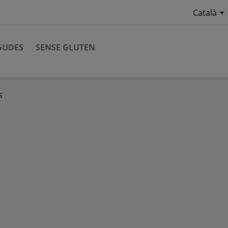

Català
GUDES
SENSE GLUTEN
s