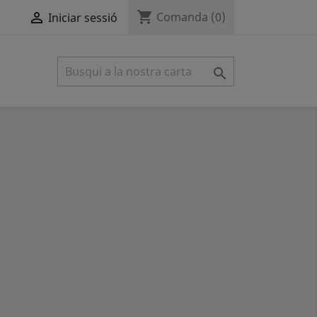
shopping_cart

Comanda
(0)
Iniciar sessió
