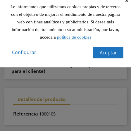
Política de seguridad (editar con el módulo
Le informamos que utilizamos cookies propias y de terceros
Información de seguridad y confianza para el
cliente)
con el objetivo de mejorar el rendimiento de nuestra página
web con fines analíticos y publicitarios. Si desea más
Política de envío (editar con el módulo
información del tratamiento o su administración, por favor,
Información de seguridad y confianza para el
acceda a
política de cookies
cliente)
Configurar
Aceptar
Política de devolución (editar con el
módulo Información de seguridad y confianza
para el cliente)
Detalles del producto
Referencia
1000105