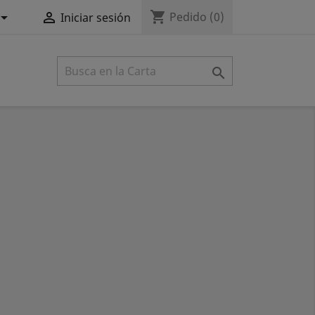
shopping_cart


Pedido
(0)
Iniciar sesión
