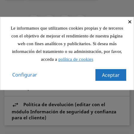
×
Compartir
Le informamos que utilizamos cookies propias y de terceros
con el objetivo de mejorar el rendimiento de nuestra página
web con fines analíticos y publicitarios. Si desea más
Política de seguridad (editar con el módulo
información del tratamiento o su administración, por favor,
Información de seguridad y confianza para el
cliente)
acceda a
política de cookies
Configurar
Aceptar
Política de envío (editar con el módulo
Información de seguridad y confianza para el
cliente)
Política de devolución (editar con el
módulo Información de seguridad y confianza
para el cliente)