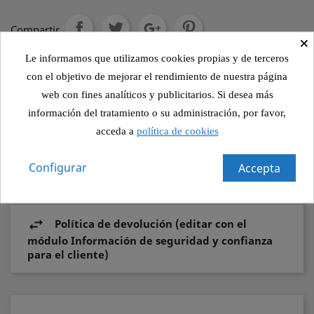
Compartir
×
Le informamos que utilizamos cookies propias y de terceros
con el objetivo de mejorar el rendimiento de nuestra página
Política de seguridad (editar con el módulo
web con fines analíticos y publicitarios. Si desea más
Información de seguridad y confianza para el
información del tratamiento o su administración, por favor,
cliente)
acceda a
política de cookies
Política de envío (editar con el módulo
Configurar
Accepta
Información de seguridad y confianza para el
cliente)
Política de devolución (editar con el
módulo Información de seguridad y confianza
para el cliente)