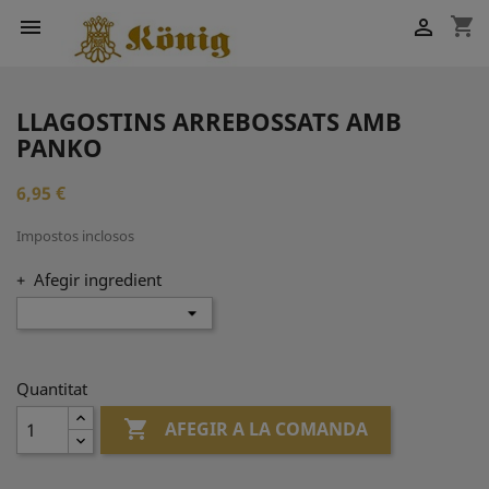
shopping_cart


LLAGOSTINS ARREBOSSATS AMB
PANKO
6,95 €
Impostos inclosos
+ Afegir ingredient
Quantitat

AFEGIR A LA COMANDA