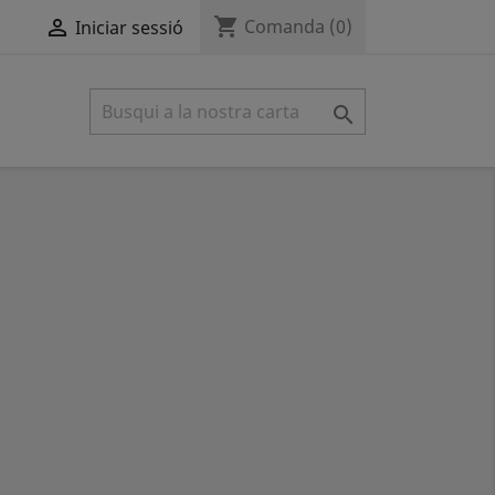
shopping_cart

Comanda
(0)
Iniciar sessió
