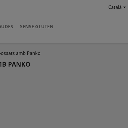

Català
GUDES
SENSE GLUTEN
ebossats amb Panko
MB PANKO