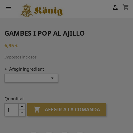
shopping_cart


GAMBES I POP AL AJILLO
6,95 €
Impostos inclosos
+ Afegir ingredient
Quantitat

AFEGIR A LA COMANDA