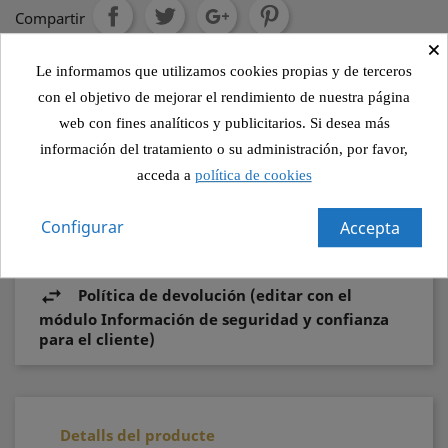
Compartir
×
Le informamos que utilizamos cookies propias y de terceros
Política de seguridad (editar con el módulo
con el objetivo de mejorar el rendimiento de nuestra página
Información de seguridad y confianza para el
web con fines analíticos y publicitarios. Si desea más
cliente)
información del tratamiento o su administración, por favor,
acceda a
política de cookies
Política de envío (editar con el módulo
Información de seguridad y confianza para el
Configurar
Accepta
cliente)
Política de devolución (editar con el
módulo Información de seguridad y confianza
para el cliente)
Detalls del producte