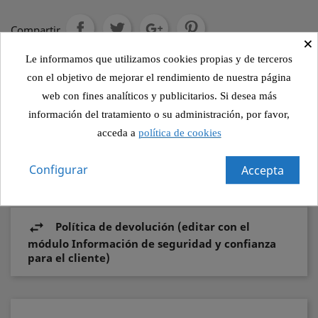
Compartir
×
Le informamos que utilizamos cookies propias y de terceros
con el objetivo de mejorar el rendimiento de nuestra página
Política de seguridad (editar con el módulo
web con fines analíticos y publicitarios. Si desea más
Información de seguridad y confianza para el
información del tratamiento o su administración, por favor,
cliente)
acceda a
política de cookies
Política de envío (editar con el módulo
Configurar
Accepta
Información de seguridad y confianza para el
cliente)
Política de devolución (editar con el
módulo Información de seguridad y confianza
para el cliente)