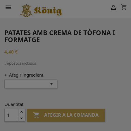
shopping_cart


PATATES AMB CREMA DE TÒFONA I
FORMATGE
4,40 €
Impostos inclosos
+ Afegir ingredient
Quantitat

AFEGIR A LA COMANDA