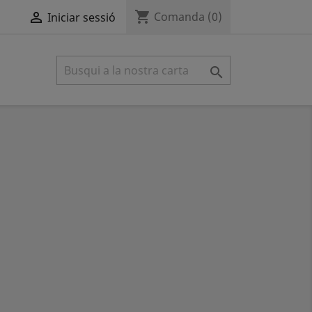
shopping_cart

Comanda
(0)
Iniciar sessió
