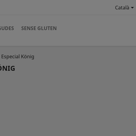

Català
GUDES
SENSE GLUTEN
 Especial König
ÖNIG