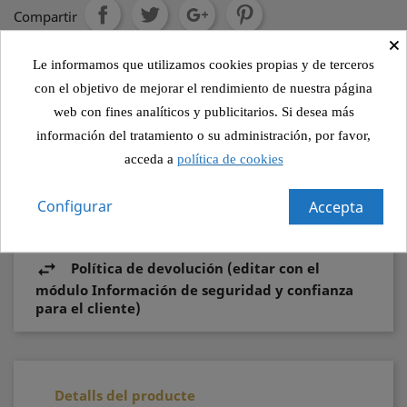
Compartir
×
Le informamos que utilizamos cookies propias y de terceros
Política de seguridad (editar con el módulo
con el objetivo de mejorar el rendimiento de nuestra página
Información de seguridad y confianza para el
web con fines analíticos y publicitarios. Si desea más
cliente)
información del tratamiento o su administración, por favor,
acceda a
política de cookies
Política de envío (editar con el módulo
Información de seguridad y confianza para el
Configurar
Accepta
cliente)
Política de devolución (editar con el
módulo Información de seguridad y confianza
para el cliente)
Detalls del producte