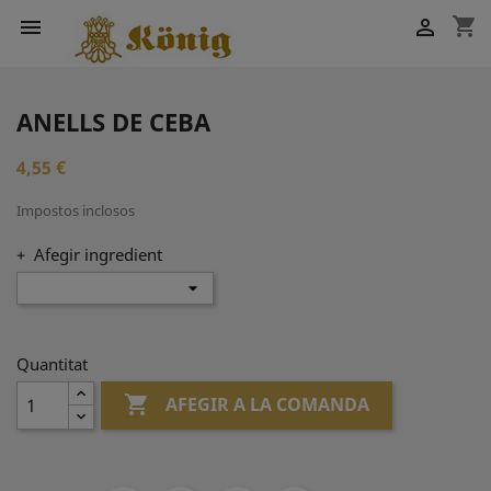
shopping_cart


ANELLS DE CEBA
4,55 €
Impostos inclosos
+ Afegir ingredient
Quantitat

AFEGIR A LA COMANDA