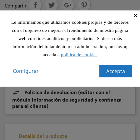
Compartir
×
Le informamos que utilizamos cookies propias y de terceros
Política de seguridad (editar con el módulo
con el objetivo de mejorar el rendimiento de nuestra página
Información de seguridad y confianza para el
web con fines analíticos y publicitarios. Si desea más
cliente)
información del tratamiento o su administración, por favor,
acceda a
política de cookies
Política de envío (editar con el módulo
Información de seguridad y confianza para el
Configurar
Accepta
cliente)
Política de devolución (editar con el
módulo Información de seguridad y confianza
para el cliente)
Detalls del producte