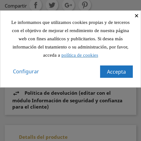
Compartir
×
Le informamos que utilizamos cookies propias y de terceros
Política de seguridad (editar con el módulo
con el objetivo de mejorar el rendimiento de nuestra página
Información de seguridad y confianza para el
web con fines analíticos y publicitarios. Si desea más
cliente)
información del tratamiento o su administración, por favor,
acceda a
política de cookies
Política de envío (editar con el módulo
Información de seguridad y confianza para el
Configurar
Accepta
cliente)
Política de devolución (editar con el
módulo Información de seguridad y confianza
para el cliente)
Detalls del producte