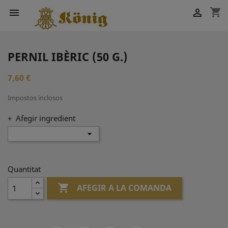
shopping_cart


PERNIL IBÈRIC (50 G.)
7,60 €
Impostos inclosos
+ Afegir ingredient
Quantitat

AFEGIR A LA COMANDA