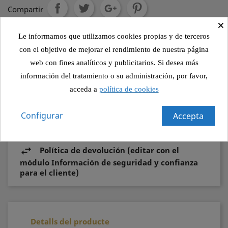
Compartir
×
Le informamos que utilizamos cookies propias y de terceros
Política de seguridad (editar con el módulo
con el objetivo de mejorar el rendimiento de nuestra página
Información de seguridad y confianza para el
web con fines analíticos y publicitarios. Si desea más
cliente)
información del tratamiento o su administración, por favor,
acceda a
política de cookies
Política de envío (editar con el módulo
Información de seguridad y confianza para el
Configurar
Accepta
cliente)
Política de devolución (editar con el
módulo Información de seguridad y confianza
para el cliente)
Detalls del producte