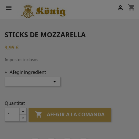
shopping_cart


STICKS DE MOZZARELLA
3,95 €
Impostos inclosos
+ Afegir ingredient
Quantitat

AFEGIR A LA COMANDA