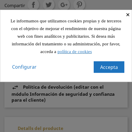
Compartir
×
Le informamos que utilizamos cookies propias y de terceros
Política de seguridad (editar con el módulo
con el objetivo de mejorar el rendimiento de nuestra página
Información de seguridad y confianza para el
web con fines analíticos y publicitarios. Si desea más
cliente)
información del tratamiento o su administración, por favor,
acceda a
política de cookies
Política de envío (editar con el módulo
Información de seguridad y confianza para el
Configurar
Accepta
cliente)
Política de devolución (editar con el
módulo Información de seguridad y confianza
para el cliente)
Detalls del producte